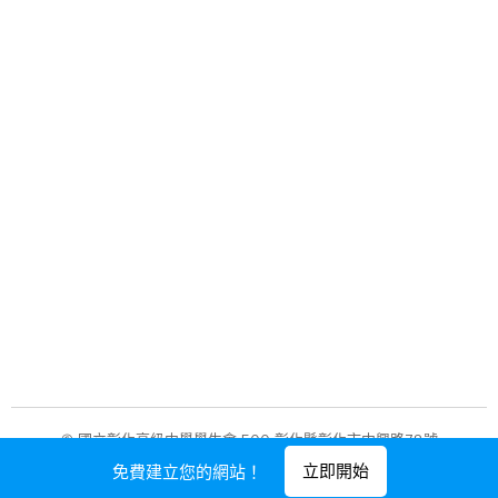
© 國立彰化高級中學學生會 500 彰化縣彰化市中興路78號
立即開始
免費建立您的網站！
由
Webnode
提供技術支援