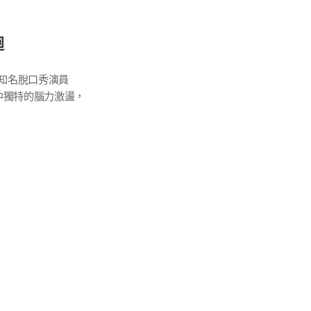
迴
知名脫口秀演員
中獨特的腦力激盪，