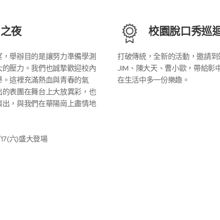
崗之夜
校園脫口秀巡
宴，舉辦目的是讓努力準備學測
打破傳統，全新的活動，邀請到
大的壓力。我們也誠摯歡迎校內
JIM、陳大天、曹小歐，帶給彰
舉。這裡充滿熱血與青春的氣
在生活中多一份樂趣。
出的表團在舞台上大放異彩，也
演出，與我們在華陽崗上盡情地
/17(六)盛大登場