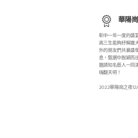
華陽
彰中一年一度的盛
高三生能夠紓解龐
外的朋友們共襄盛
息，甄選中脫穎而
邀請知名藝人一同
嗨翻天吧！
2022華陽崗之夜12